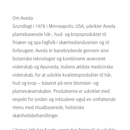
Om Aveda
Grundlagt i 1978 i Minneapolis, USA, udvikler Aveda
plantebaserede hår-, hud- og kropsprodukter til
frisører og spa-fagfolk i skønhedsindustrien og til
forbrugere. Aveda er banebrydende gennem sine
botaniske teknologier og kombinerer avanceret
videnskab og Ayurveda, Indiens ældste medicinske
videnskab, for at udvikle kvalitetsprodukter til hår,
hud og krop – baseret på rene blomster- og
plantevæsenskaber. Produkterne er udviklet med
respekt for jorden og inkluderer også en omfattende
menu med ritualbaserede, holistiske
skønhedsbehandlinger.
I årenes løb har Aveda været den første til at udvikle